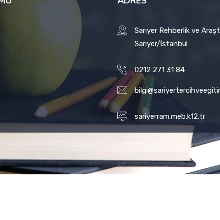
RMU
ADRES
Sarıyer Rehberlik ve Araş
Sarıyer/İstanbul
0212 271 31 84
bilgi@sariyertercihveegi
sariyerram.meb.k12.tr
© 2021 Tüm Hakları Saklıdır.